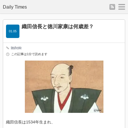
rss
m
Daily Times
織田信長と徳川家康は何歳差？
01.05
tiedyejp
この記事は1分で読めます
織田信長は1534年生まれ、