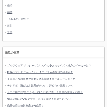
経済
芸能
CMあの子は誰？
芸術
音楽
最近の投稿
ゴルフウェア ポロシャツ(メンズ)の小さめサイズ・細身のメーカーは？
KITANOBLUEがかっこいい！アイテムの値段や評判など
イニエスタの経歴や評価を徹底調査！ゴールシーンまとめ
テレアポ・飛び込み営業がきつい、辞めたい営業マンへ
オコエ桃仁花(モニカ)がバスケ日本代表！？中学や高校も応援！
納谷(相撲)の父母や中学・高校を調査！兄弟もすごい！
織田信長と徳川家康は何歳差？