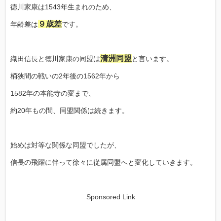
徳川家康は1543年生まれのため、
９歳差
年齢差は
です。
清洲同盟
織田信長と徳川家康の同盟は
と言います。
桶狭間の戦いの2年後の1562年から
1582年の本能寺の変まで、
約20年もの間、同盟関係は続きます。
始めは対等な関係な同盟でしたが、
信長の飛躍に伴って徐々に従属同盟へと変化していきます。
Sponsored Link