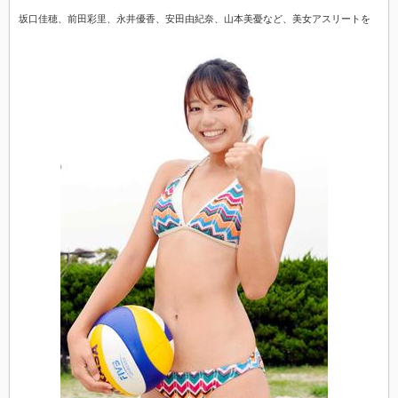
坂口佳穂、前田彩里、永井優香、安田由紀奈、山本美憂など、美女アスリートを