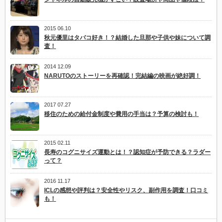
2015 06.10
秋元優里はタバコ好き！？結婚した旦那や子供や妹について調
査！
2014 12.09
NARUTOのストーリーを再確認！完結編の映画が絶好調！
2017 07.27
移住のための給付金制度や費用の手当は？予算の検討も！
2015 02.11
長寿のコグニサイズ運動とは！？認知症が予防できる？ラダー
って？
2016 11.17
ICLの感想や評判は？安全性やリスク、副作用を調査！口コミ
も！