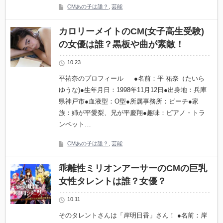
CMあの子は誰？
,
芸能
カロリーメイトのCM(女子高生受験)
の女優は誰？黒板や曲が素敵！
10.23
平祐奈のプロフィール ●名前：平 祐奈（たいら
ゆうな)●生年月日：1998年11月12日●出身地：兵庫
県神戸市●血液型：O型●所属事務所：ピーチ●家
族：姉が平愛梨、兄が平慶翔●趣味：ピアノ・トラ
ンペット…
CMあの子は誰？
,
芸能
乖離性ミリオンアーサーのCMの巨乳
女性タレントは誰？女優？
10.11
そのタレントさんは「岸明日香」さん！ ●名前：岸