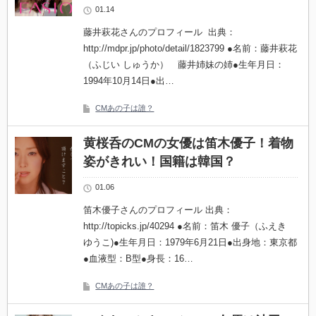
01.14
藤井萩花さんのプロフィール 出典：
http://mdpr.jp/photo/detail/1823799 ●名前：藤井萩花
（ふじい しゅうか） 藤井姉妹の姉●生年月日：
1994年10月14日●出…
CMあの子は誰？
黄桜呑のCMの女優は笛木優子！着物
姿がきれい！国籍は韓国？
01.06
笛木優子さんのプロフィール 出典：
http://topicks.jp/40294 ●名前：笛木 優子（ふえき
ゆうこ)●生年月日：1979年6月21日●出身地：東京都
●血液型：B型●身長：16…
CMあの子は誰？