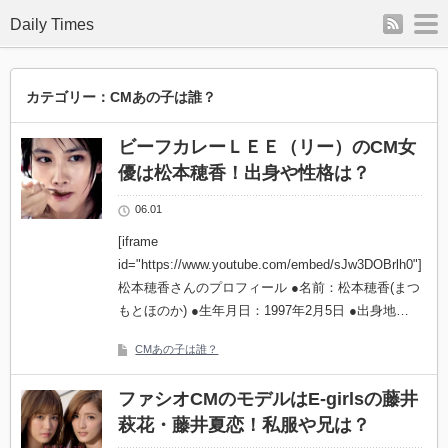
rss
m
Daily Times
カテゴリー：CMあの子は誰？
ビーフカレーＬＥＥ（リー）のCM女
優は松本穂香！出身や性格は？
06.01
[iframe
id="https://www.youtube.com/embed/sJw3DOBrlh0"]
松本穂香さんのプロフィール ●名前：松本穂香(まつ
もとほのか) ●生年月日：1997年2月5日 ●出身地…
CMあの子は誰？
ファシオCMのモデルはE-girlsの藤井
萩花・藤井夏恋！私服や兄は？