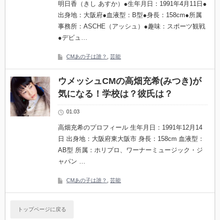
明日香（きし あすか）●生年月日：1991年4月11日●
出身地：大阪府●血液型：B型●身長：158cm●所属
事務所：ASCHE（アッシュ）●趣味：スポーツ観戦
●デビュ…
CMあの子は誰？
,
芸能
ウメッシュCMの高畑充希(みつき)が
気になる！学校は？彼氏は？
01.03
高畑充希のプロフィール 生年月日：1991年12月14
日 出身地：大阪府東大阪市 身長：158cm 血液型：
AB型 所属：ホリプロ、ワーナーミュージック・ジ
ャパン …
CMあの子は誰？
,
芸能
トップページに戻る