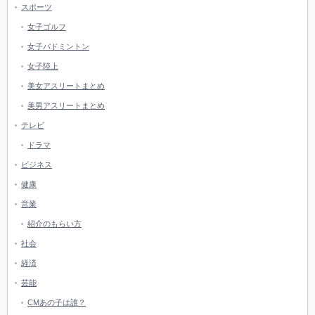
スポーツ
女子ゴルフ
女子バドミントン
女子陸上
美女アスリートまとめ
美男アスリートまとめ
テレビ
ドラマ
ビジネス
健康
営業
紹介のもらい方
社会
経済
芸能
CMあの子は誰？