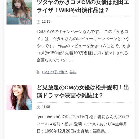
ツタヤのかきコメCMの女優は池田エ
ライザ！Wikiや出演作品は？
12.13
TSUTAYAのキャンペーンなんです。 この「かきコ
メ」は、ツタヤさんのレビューキャンペーンという
やつです。 作品のレビューをかきコムことで、かき
コメ(米150g)が 先着100万名様にプレゼントされる
企画なんですね！…
CMあの子は誰？
,
芸能
ど見放題のCMの女優は松井愛莉！出
演ドラマや映画や雑誌は？
11.08
[youtube id="cORkT2mJ-is"] 松井愛莉さんのプロフ
ィール ●名前：松井 愛莉（まつい あいり)●生年月
日：1996年12月26日●出身地：福島県…