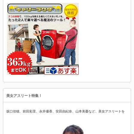
美女アスリート特集！
坂口佳穂、前田彩里、永井優香、安田由紀奈、山本美憂など、美女アスリートを