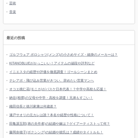
芸術
音楽
最近の投稿
ゴルフウェア ポロシャツ(メンズ)の小さめサイズ・細身のメーカーは？
KITANOBLUEがかっこいい！アイテムの値段や評判など
イニエスタの経歴や評価を徹底調査！ゴールシーンまとめ
テレアポ・飛び込み営業がきつい、辞めたい営業マンへ
オコエ桃仁花(モニカ)がバスケ日本代表！？中学や高校も応援！
納谷(相撲)の父母や中学・高校を調査！兄弟もすごい！
織田信長と徳川家康は何歳差？
瀬戸サオリの元カレは誰？本名や経歴や性格について！
田亀源五郎(弟の夫作者)の結婚や嫁は？ゲイアーティストって何？
藤岡奈穂子(ボクシング)の結婚や彼氏は？成績やタイトルも！