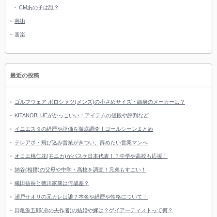
CMあの子は誰？
芸術
音楽
最近の投稿
ゴルフウェア ポロシャツ(メンズ)の小さめサイズ・細身のメーカーは？
KITANOBLUEがかっこいい！アイテムの値段や評判など
イニエスタの経歴や評価を徹底調査！ゴールシーンまとめ
テレアポ・飛び込み営業がきつい、辞めたい営業マンへ
オコエ桃仁花(モニカ)がバスケ日本代表！？中学や高校も応援！
納谷(相撲)の父母や中学・高校を調査！兄弟もすごい！
織田信長と徳川家康は何歳差？
瀬戸サオリの元カレは誰？本名や経歴や性格について！
田亀源五郎(弟の夫作者)の結婚や嫁は？ゲイアーティストって何？