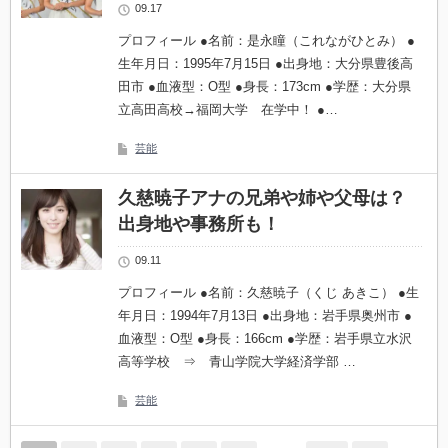
09.17
プロフィール ●名前：是永瞳（これながひとみ） ●
生年月日：1995年7月15日 ●出身地：大分県豊後高
田市 ●血液型：O型 ●身長：173cm ●学歴：大分県
立高田高校→福岡大学 在学中！ ●…
芸能
久慈暁子アナの兄弟や姉や父母は？
出身地や事務所も！
09.11
プロフィール ●名前：久慈暁子（くじ あきこ） ●生
年月日：1994年7月13日 ●出身地：岩手県奥州市 ●
血液型：O型 ●身長：166cm ●学歴：岩手県立水沢
高等学校 ⇒ 青山学院大学経済学部 …
芸能