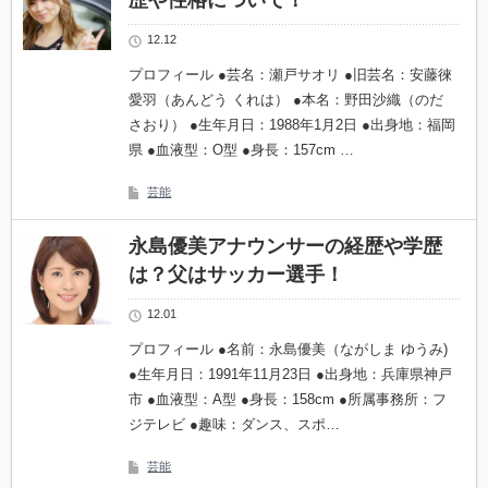
歴や性格について！
12.12
プロフィール ●芸名：瀬戸サオリ ●旧芸名：安藤徠
愛羽（あんどう くれは） ●本名：野田沙織（のだ
さおり） ●生年月日：1988年1月2日 ●出身地：福岡
県 ●血液型：O型 ●身長：157cm …
芸能
永島優美アナウンサーの経歴や学歴
は？父はサッカー選手！
12.01
プロフィール ●名前：永島優美（ながしま ゆうみ)
●生年月日：1991年11月23日 ●出身地：兵庫県神戸
市 ●血液型：A型 ●身長：158cm ●所属事務所：フ
ジテレビ ●趣味：ダンス、スポ…
芸能