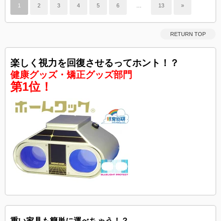
1
2
3
4
5
6
…
13
»
RETURN TOP
楽しく視力を回復させるってホント！？
健康グッズ・矯正グッズ部門
第1位！
重い家具も簡単に運べちゃう！？