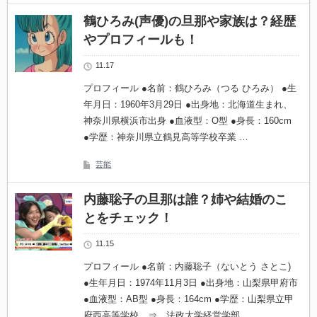
鶴ひろみ(声優)の旦那や家族は？経歴
やプロフィールも！
11.17
プロフィール ●名前：鶴ひろみ（つる ひろみ） ●生
年月日：1960年3月29日 ●出身地：北海道生まれ、
神奈川県横浜市出身 ●血液型：O型 ●身長：160cm
●学歴：神奈川県立鶴見高等学校卒業 …
芸能
内藤聡子の旦那は誰？姉や結婚のこ
とをチェック！
11.15
プロフィール ●名前：内藤聡子（ないとう さとこ)
●生年月日：1974年11月3日 ●出身地：山梨県甲府市
●血液型：AB型 ●身長：164cm ●学歴：山梨県立甲
府西高等学校 ⇒ 法政大学経営学部…