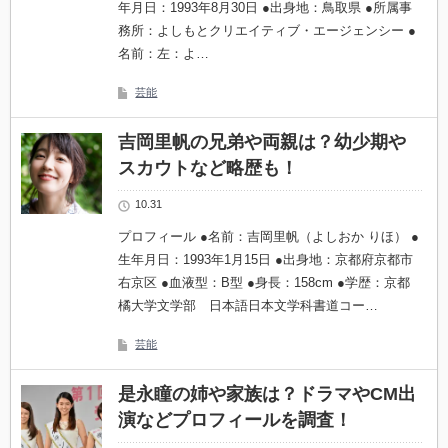
年月日：1993年8月30日 ●出身地：鳥取県 ●所属事
務所：よしもとクリエイティブ・エージェンシー ●
名前：左：よ…
芸能
吉岡里帆の兄弟や両親は？幼少期や
スカウトなど略歴も！
10.31
プロフィール ●名前：吉岡里帆（よしおか りほ） ●
生年月日：1993年1月15日 ●出身地：京都府京都市
右京区 ●血液型：B型 ●身長：158cm ●学歴：京都
橘大学文学部 日本語日本文学科書道コー…
芸能
是永瞳の姉や家族は？ドラマやCM出
演などプロフィールを調査！