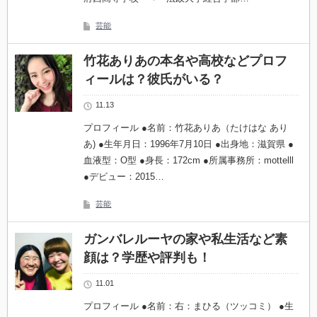
芸能
竹花ありあの本名や高校などプロフ
ィールは？彼氏がいる？
11.13
プロフィール ●名前：竹花ありあ（たけはな あり
あ) ●生年月日：1996年7月10日 ●出身地：滋賀県 ●
血液型：O型 ●身長：172cm ●所属事務所：mottelll
●デビュー：2015…
芸能
ガンバレルーヤの家や私生活など素
顔は？学歴や評判も！
11.01
プロフィール ●名前：右：まひる（ツッコミ） ●生