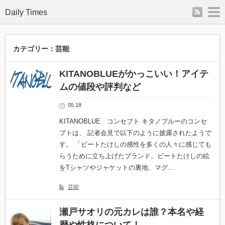
rss
m
Daily Times
カテゴリー：芸能
KITANOBLUEがかっこいい！アイテ
ムの値段や評判など
05.18
KITANOBLUE コンセプト キタノブルーのコンセ
プトは、 記者会見で以下のように披露されたようで
す。 「ビートたけしの感性を多くの人々に感じても
らうために立ち上げたブランド。ビートたけしの絵
をTシャツやジャケットの裏地、マグ…
芸能
瀬戸サオリの元カレは誰？本名や経