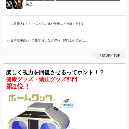
は？
古谷優人(ソフトバンク)の兄や年俸などwiki！中学や…
谷岡竜平(巨人)の生年月日などWiki！契約金や彼女は…
RETURN TOP
楽しく視力を回復させるってホント！？
健康グッズ・矯正グッズ部門
第1位！