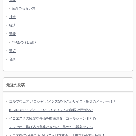
紹介のもらい方
社会
経済
芸能
CMあの子は誰？
芸術
音楽
最近の投稿
ゴルフウェア ポロシャツ(メンズ)の小さめサイズ・細身のメーカーは？
KITANOBLUEがかっこいい！アイテムの値段や評判など
イニエスタの経歴や評価を徹底調査！ゴールシーンまとめ
テレアポ・飛び込み営業がきつい、辞めたい営業マンへ
オコエ桃仁花(モニカ)がバスケ日本代表！？中学や高校も応援！