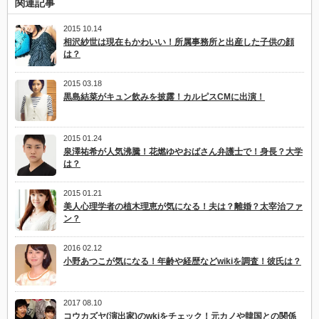
関連記事
2015 10.14
相沢紗世は現在もかわいい！所属事務所と出産した子供の顔
は？
2015 03.18
黒島結菜がキュン飲みを披露！カルピスCMに出演！
2015 01.24
泉澤祐希が人気沸騰！花燃ゆやおばさん弁護士で！身長？大学
は？
2015 01.21
美人心理学者の植木理恵が気になる！夫は？離婚？太宰治ファ
ン？
2016 02.12
小野あつこが気になる！年齢や経歴などwikiを調査！彼氏は？
2017 08.10
コウカズヤ(演出家)のwkiをチェック！元カノや韓国との関係