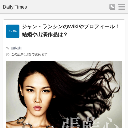
rss
m
Daily Times
ジャン・ランシンのWikiやプロフィール！
12.04
結婚や出演作品は？
tiedyejp
この記事は2分で読めます