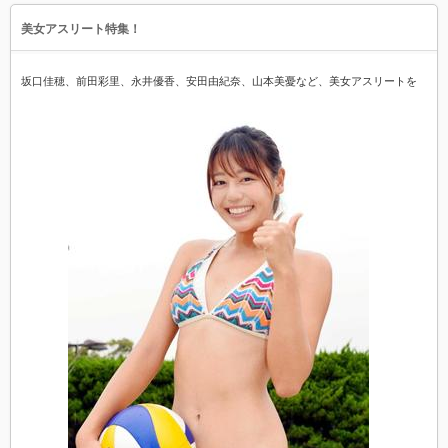
美女アスリート特集！
坂口佳穂、前田彩里、永井優香、安田由紀奈、山本美憂など、美女アスリートを