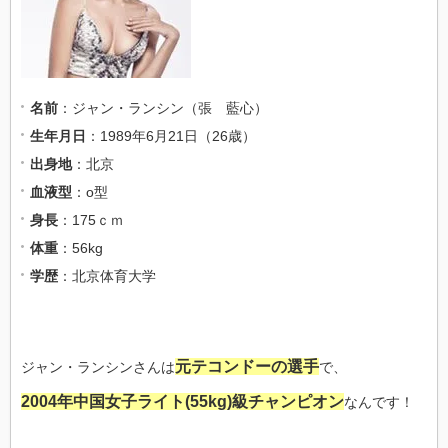
名前
：ジャン・ランシン（張 藍心）
生年月日
：1989年6月21日（26歳）
出身地
：北京
血液型
：o型
身長
：175ｃｍ
体重
：56kg
学歴
：北京体育大学
元テコンドーの選手
ジャン・ランシンさんは
で、
2004年中国女子ライト(55kg)級チャンピオン
なんです！