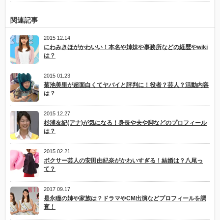
関連記事
2015 12.14
にわみきほがかわいい！本名や姉妹や事務所などの経歴やwiki
は？
2015 01.23
菊池美里が超面白くてヤバイと評判に！役者？芸人？活動内容
は？
2015 12.27
杉浦友紀(アナ)が気になる！身長や夫や脚などのプロフィール
は？
2015 02.21
ボクサー芸人の安田由紀奈がかわいすぎる！結婚は？八尾っ
て？
2017 09.17
是永瞳の姉や家族は？ドラマやCM出演などプロフィールを調
査！