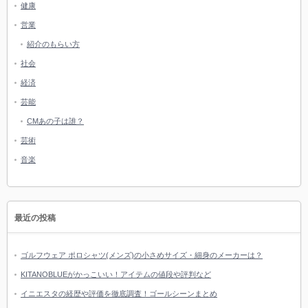
健康
営業
紹介のもらい方
社会
経済
芸能
CMあの子は誰？
芸術
音楽
最近の投稿
ゴルフウェア ポロシャツ(メンズ)の小さめサイズ・細身のメーカーは？
KITANOBLUEがかっこいい！アイテムの値段や評判など
イニエスタの経歴や評価を徹底調査！ゴールシーンまとめ