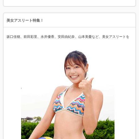
美女アスリート特集！
坂口佳穂、前田彩里、永井優香、安田由紀奈、山本美憂など、美女アスリートを