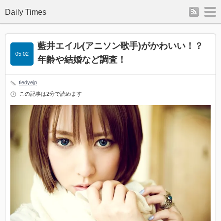
rss
m
Daily Times
藍井エイル(アニソン歌手)がかわいい！？
05.02
年齢や結婚など調査！
tiedyejp
この記事は2分で読めます