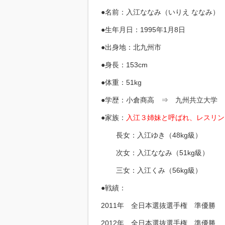
●名前：入江ななみ（いりえ ななみ）
●生年月日：1995年1月8日
●出身地：北九州市
●身長：153cm
●体重：51kg
●学歴：小倉商高 ⇒ 九州共立大学
●家族：
入江３姉妹と呼ばれ、レスリン
長女：入江ゆき（48kg級）
次女：入江ななみ（51kg級）
三女：入江くみ（56kg級）
●戦績：
2011年 全日本選抜選手権 準優勝
2012年 全日本選抜選手権 準優勝