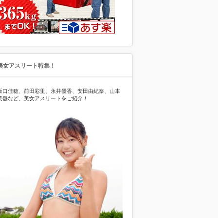
美女アスリート特集！
坂口佳穂、前田彩里、永井優香、安田由紀奈、山本
美憂など、美女アスリートをご紹介！