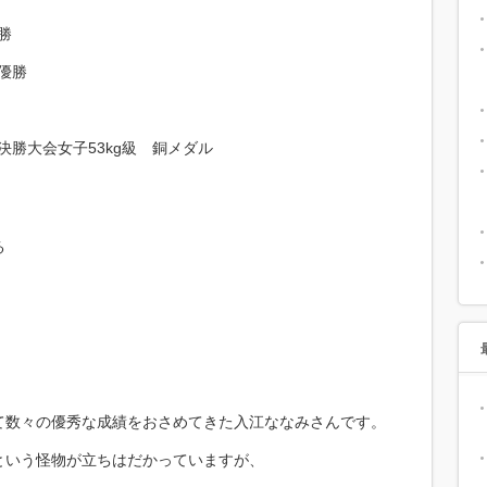
勝
 優勝
al」の決勝大会女子53kg級 銅メダル
る
て数々の優秀な成績をおさめてきた入江ななみさんです。
という怪物が立ちはだかっていますが、