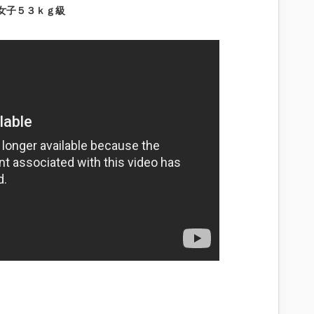
 女子５３ｋｇ級