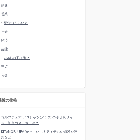
健康
営業
紹介のもらい方
社会
経済
芸能
CMあの子は誰？
芸術
音楽
最近の投稿
ゴルフウェア ポロシャツ(メンズ)の小さめサイ
ズ・細身のメーカーは？
KITANOBLUEがかっこいい！アイテムの値段や評
判など