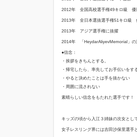
2012年 全国高校選手権49キロ級 優
2013年 全日本選抜選手権51キロ級
2013年 アジア選手権に抜擢
2014年 「HeydarAliyevMemori
●信念：
・挨拶をきちんとする。
・帰宅したら、率先してお手伝いをす
・やると決めたことは手を抜かない
・周囲に流されない
素晴らしい信念をもたれた選手です！
キッズの頃から入江３姉妹の次女とし
女子レスリング界には吉田沙保里選手