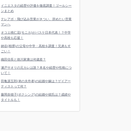
イニエスタの経歴や評価を徹底調査！ゴールシー
ンまとめ
テレアポ・飛び込み営業がきつい、辞めたい営業
マンへ
オコエ桃仁花(モニカ)がバスケ日本代表！？中学
や高校も応援！
納谷(相撲)の父母や中学・高校を調査！兄弟もす
ごい！
織田信長と徳川家康は何歳差？
瀬戸サオリの元カレは誰？本名や経歴や性格につ
いて！
田亀源五郎(弟の夫作者)の結婚や嫁は？ゲイアー
ティストって何？
藤岡奈穂子(ボクシング)の結婚や彼氏は？成績や
タイトルも！