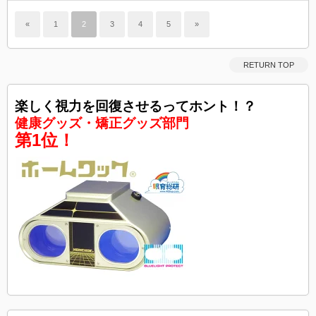
«
1
2
3
4
5
»
RETURN TOP
楽しく視力を回復させるってホント！？
健康グッズ・矯正グッズ部門
第1位！