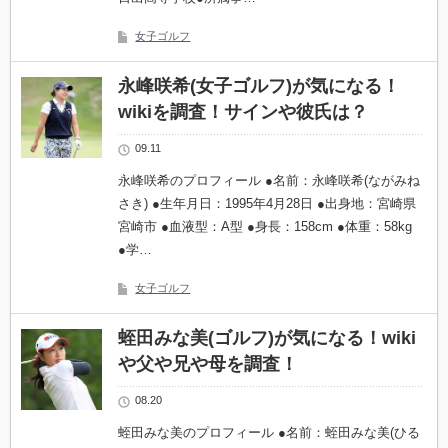
女子ゴルフ
永峰咲希(女子ゴルフ)が気になる！
wikiを調査！サインや彼氏は？
09.11
永峰咲希のプロフィール ●名前：永峰咲希(ながみね
さき) ●生年月日：1995年4月28日 ●出身地：宮崎県
宮崎市 ●血液型：A型 ●身長：158cm ●体重：58kg
●学…
女子ゴルフ
蛭田みな美(ゴルフ)が気になる！wiki
や父や兄や母を調査！
08.20
蛭田みな美のプロフィール ●名前：蛭田みな美(ひる