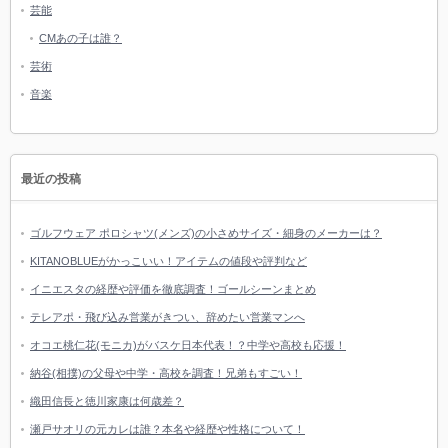
芸能
CMあの子は誰？
芸術
音楽
最近の投稿
ゴルフウェア ポロシャツ(メンズ)の小さめサイズ・細身のメーカーは？
KITANOBLUEがかっこいい！アイテムの値段や評判など
イニエスタの経歴や評価を徹底調査！ゴールシーンまとめ
テレアポ・飛び込み営業がきつい、辞めたい営業マンへ
オコエ桃仁花(モニカ)がバスケ日本代表！？中学や高校も応援！
納谷(相撲)の父母や中学・高校を調査！兄弟もすごい！
織田信長と徳川家康は何歳差？
瀬戸サオリの元カレは誰？本名や経歴や性格について！