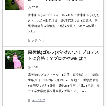
07.31
青木瀬令奈のプロフィール ●名前：青木瀬令奈(あお
き せれな) ●生年月日：1993年2月8日 ●出身地：群
馬県前橋市 ●血液型：O型 ●身長：153cm ●体重：
50kg …
女子ゴルフ
森美穂(ゴルフ)がかわいい！プロテス
トに合格！？ブログやwikiは？
07.31
森美穂のプロフィール ●名前：森美穂(もり みほ)●
生年月日：1992年12月19日●出身地：三重県桑名郡
●血液型：A型●身長：157cm●体重：49kg●学歴：福
井工業大学附属福井高校●所属：フリー●デ…
女子ゴルフ