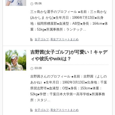
05.06
三ヶ島かな選手のプロフィール ●名前：三ヶ島かな
(みかしま かな)●生年月日：1996年7月13日●出身
地：福岡県糟屋郡●血液型：AB型●身長：164cm●体
重：51kg●所属事務所：ランテック…
女子ゴルフ
,
美女アスリートまとめ
吉野茜(女子ゴルフ)が可愛い！キャデ
ィや彼氏やwikiは？
03.09
吉野茜さんのプロフィール ●名前：吉野茜（よしの
あかね）●生年月日：1992年3月13日●出身地：千葉
県習志野市●血液型：O型●身長：153cm●体重：
52kg●学歴：千葉日本大学第一高等学校●所属事務
所：スタジ…
女子ゴルフ
,
美女アスリートまとめ