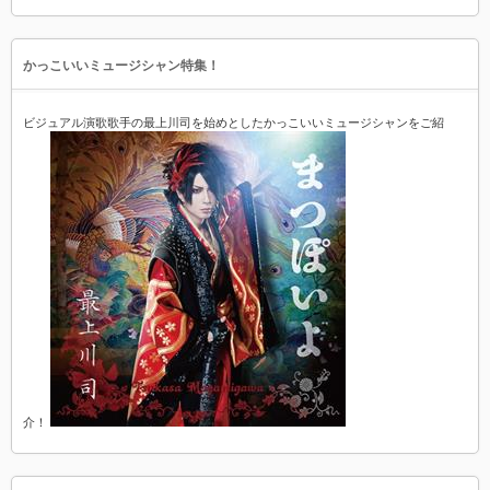
かっこいいミュージシャン特集！
ビジュアル演歌歌手の最上川司を始めとしたかっこいいミュージシャンをご紹
介！