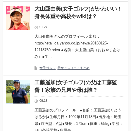
大山亜由美(女子ゴルフ)がかわいい！
身長体重や高校やwikiは？
01.27
大山亜由美さんのプロフィール 出典：
http://netallica.yahoo.co.jp/news/20160125-
12118769-orica ●名前：大山亜由美（おおやまあゆ
み）●生…
女子ゴルフ
,
美女アスリートまとめ
工藤遥加(女子ゴルフ)の父は工藤監
督！家族の兄弟や母は誰？
09.18
工藤遥加のプロフィール ●名前：工藤遥加(くどう
はるか)●生年月日：1992年11月18日●出身地：埼玉
県●血液型：A型●身長：171cm●体重：65kg●学歴：
日出高等学校●所属事…