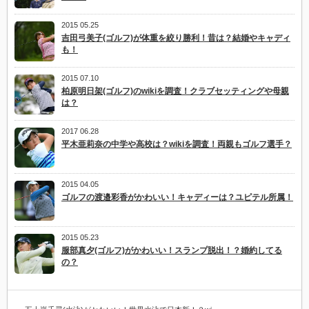
2015 05.25
吉田弓美子(ゴルフ)が体重を絞り勝利！昔は？結婚やキャディ
も！
2015 07.10
柏原明日架(ゴルフ)のwikiを調査！クラブセッティングや母親
は？
2017 06.28
平木亜莉奈の中学や高校は？wikiを調査！両親もゴルフ選手？
2015 04.05
ゴルフの渡邉彩香がかわいい！キャディーは？ユピテル所属！
2015 05.23
服部真夕(ゴルフ)がかわいい！スランプ脱出！？婚約してる
の？