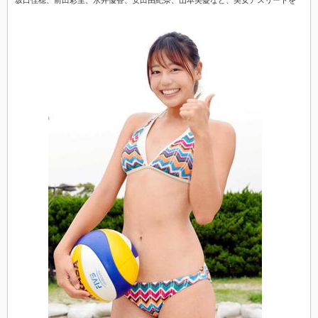
坂口佳穂、前田彩里、永井優香、安田由紀奈、山本美憂など、美女アスリートを