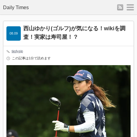
rss
m
Daily Times
西山ゆかり(ゴルフ)が気になる！wikiを調
08.09
査！実家は寿司屋！？
tiedyejp
この記事は1分で読めます