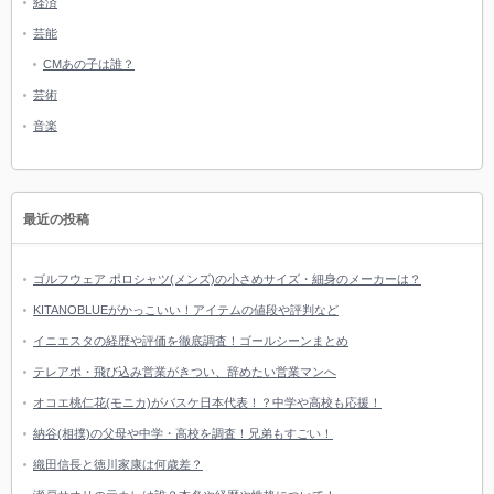
経済
芸能
CMあの子は誰？
芸術
音楽
最近の投稿
ゴルフウェア ポロシャツ(メンズ)の小さめサイズ・細身のメーカーは？
KITANOBLUEがかっこいい！アイテムの値段や評判など
イニエスタの経歴や評価を徹底調査！ゴールシーンまとめ
テレアポ・飛び込み営業がきつい、辞めたい営業マンへ
オコエ桃仁花(モニカ)がバスケ日本代表！？中学や高校も応援！
納谷(相撲)の父母や中学・高校を調査！兄弟もすごい！
織田信長と徳川家康は何歳差？