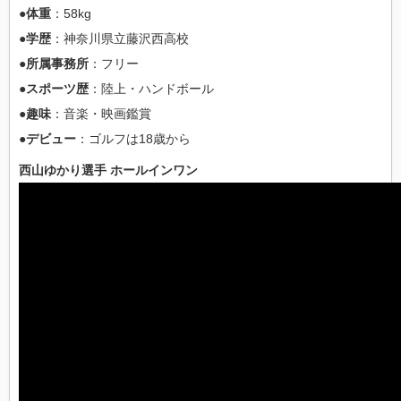
●体重
：58kg
●学歴
：神奈川県立藤沢西高校
●所属事務所
：フリー
●スポーツ歴
：陸上・ハンドボール
●趣味
：音楽・映画鑑賞
●デビュー
：ゴルフは18歳から
西山ゆかり選手 ホールインワン