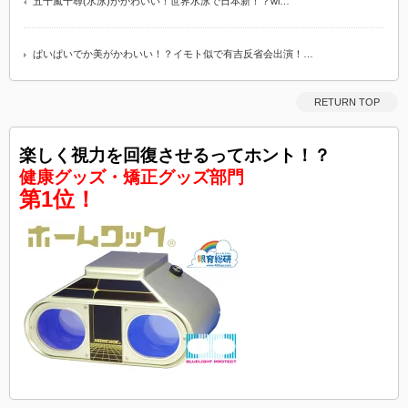
五十嵐千尋(水泳)がかわいい！世界水泳で日本新！？wi…
ぱいぱいでか美がかわいい！？イモト似で有吉反省会出演！…
RETURN TOP
楽しく視力を回復させるってホント！？
健康グッズ・矯正グッズ部門
第1位！