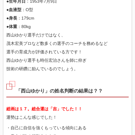
●生年月日
：1953年7月9日
●血液型
：O型
●身長
：179cm
●体重
：80kg
西山ゆかり選手だけではなく、
茂木宏美プロなど数多くの選手のコーチを務めるなど
選手の育成力が評価されている方です！
西山ゆかり選手も時任宏治さんを師に仰ぎ
技術の研鑽に励んでいるのでしょう。
「西山ゆかり」の姓名判断の結果は？？
総画は１７。総合運は「吉」でした！！
運勢はこんな感じでした！
・自己に自信を強くもっている傾向にある