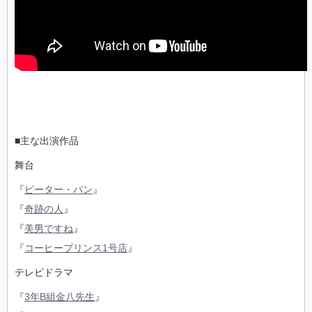
■主な出演作品
舞台
『
ピーター・パン
』
『
奇跡の人
』
『
美男ですね
』
『
コーヒープリンス1号店
』
テレビドラマ
『
3年B組金八先生
』