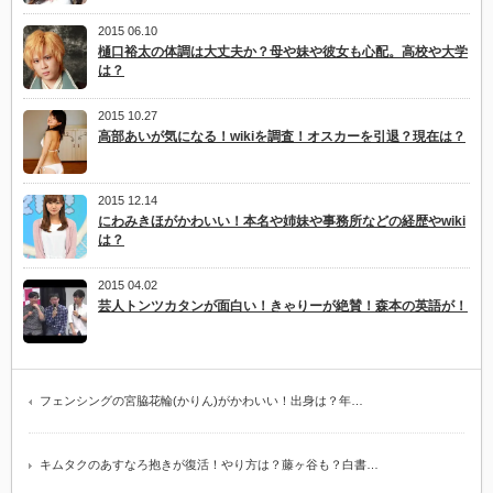
2015 06.10
樋口裕太の体調は大丈夫か？母や妹や彼女も心配。高校や大学
は？
2015 10.27
高部あいが気になる！wikiを調査！オスカーを引退？現在は？
2015 12.14
にわみきほがかわいい！本名や姉妹や事務所などの経歴やwiki
は？
2015 04.02
芸人トンツカタンが面白い！きゃりーが絶賛！森本の英語が！
フェンシングの宮脇花輪(かりん)がかわいい！出身は？年…
キムタクのあすなろ抱きが復活！やり方は？藤ヶ谷も？白書…