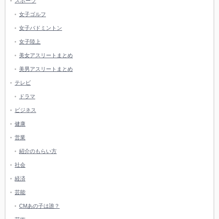
スポーツ
女子ゴルフ
女子バドミントン
女子陸上
美女アスリートまとめ
美男アスリートまとめ
テレビ
ドラマ
ビジネス
健康
営業
紹介のもらい方
社会
経済
芸能
CMあの子は誰？