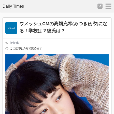
rss
m
Daily Times
ウメッシュCMの高畑充希(みつき)が気にな
01.03
る！学校は？彼氏は？
tiedyejp
この記事は1分で読めます