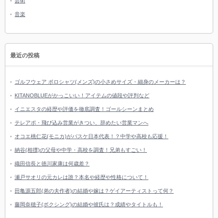
芸術
音楽
最近の投稿
ゴルフウェア ポロシャツ(メンズ)の小さめサイズ・細身のメーカーは？
KITANOBLUEがかっこいい！アイテムの値段や評判など
イニエスタの経歴や評価を徹底調査！ゴールシーンまとめ
テレアポ・飛び込み営業がきつい、辞めたい営業マンへ
オコエ桃仁花(モニカ)がバスケ日本代表！？中学や高校も応援！
納谷(相撲)の父母や中学・高校を調査！兄弟もすごい！
織田信長と徳川家康は何歳差？
瀬戸サオリの元カレは誰？本名や経歴や性格について！
田亀源五郎(弟の夫作者)の結婚や嫁は？ゲイアーティストって何？
藤岡奈穂子(ボクシング)の結婚や彼氏は？成績やタイトルも！