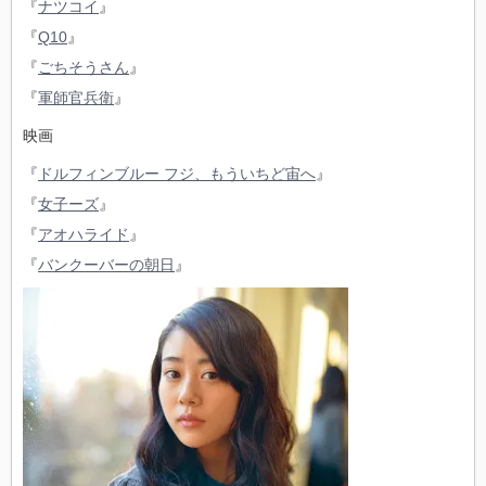
『
ナツコイ
』
『
Q10
』
『
ごちそうさん
』
『
軍師官兵衛
』
映画
『
ドルフィンブルー フジ、もういちど宙へ
』
『
女子ーズ
』
『
アオハライド
』
『
バンクーバーの朝日
』