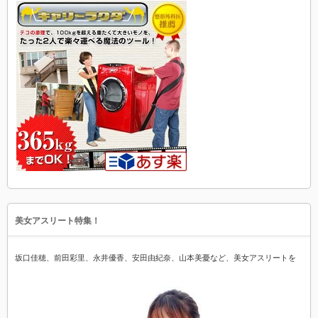
美女アスリート特集！
坂口佳穂、前田彩里、永井優香、安田由紀奈、山本美憂など、美女アスリートを