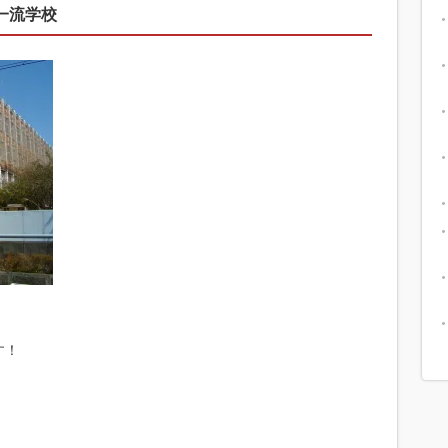
一流学校
、
す！