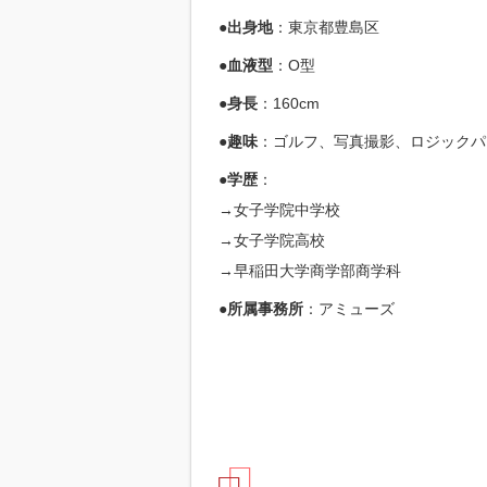
●出身地
：東京都豊島区
●血液型
：O型
●身長
：160cm
●趣味
：ゴルフ、写真撮影、ロジックパ
●学歴
：
→女子学院中学校
→女子学院高校
→早稲田大学商学部商学科
●所属事務所
：アミューズ