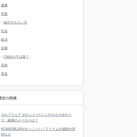
健康
営業
紹介のもらい方
社会
経済
芸能
CMあの子は誰？
芸術
音楽
最近の投稿
ゴルフウェア ポロシャツ(メンズ)の小さめサイ
ズ・細身のメーカーは？
KITANOBLUEがかっこいい！アイテムの値段や評
判など