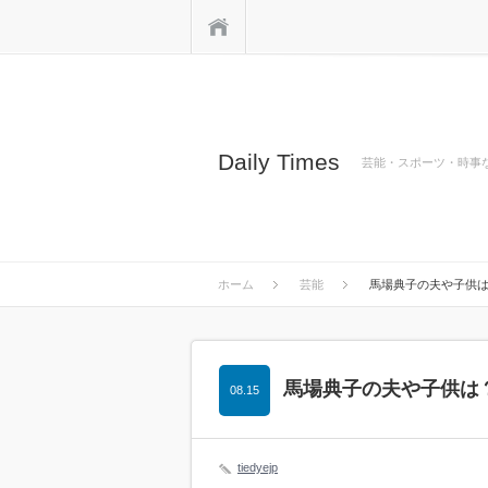
ホーム
Daily Times
芸能・スポーツ・時事
ホーム
芸能
馬場典子の夫や子供
馬場典子の夫や子供は
08.15
tiedyejp