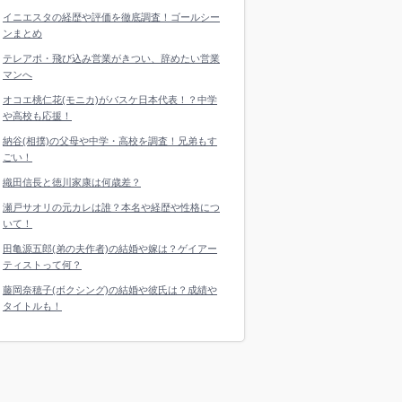
イニエスタの経歴や評価を徹底調査！ゴールシー
ンまとめ
テレアポ・飛び込み営業がきつい、辞めたい営業
マンへ
オコエ桃仁花(モニカ)がバスケ日本代表！？中学
や高校も応援！
納谷(相撲)の父母や中学・高校を調査！兄弟もす
ごい！
織田信長と徳川家康は何歳差？
瀬戸サオリの元カレは誰？本名や経歴や性格につ
いて！
田亀源五郎(弟の夫作者)の結婚や嫁は？ゲイアー
ティストって何？
藤岡奈穂子(ボクシング)の結婚や彼氏は？成績や
タイトルも！