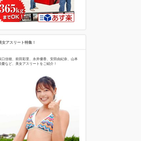
美女アスリート特集！
坂口佳穂、前田彩里、永井優香、安田由紀奈、山本
美憂など、美女アスリートをご紹介！