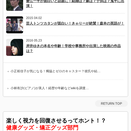
蟹江一平が面白いと話題に！結婚は？嫁は？子供は？鬼平に出
演！
2015 04.02
芸人トンツカタンが面白い！きゃりーが絶賛！森本の英語が！
2016 05.23
岸井ゆきの本名や年齢！学校や事務所や出演した映画の作品
は？
小正裕佳子が気になる！獨協とゼロのキャスター？彼氏や結…
小林有沙(ピアノ)が美人！経歴や年齢などwikiを調査…
RETURN TOP
楽しく視力を回復させるってホント！？
健康グッズ・矯正グッズ部門