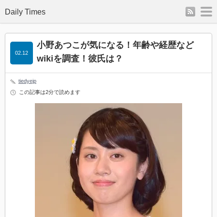
rss
m
Daily Times
小野あつこが気になる！年齢や経歴など
02.12
wikiを調査！彼氏は？
tiedyejp
この記事は2分で読めます