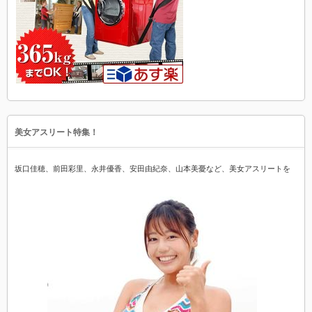
美女アスリート特集！
坂口佳穂、前田彩里、永井優香、安田由紀奈、山本美憂など、美女アスリートを