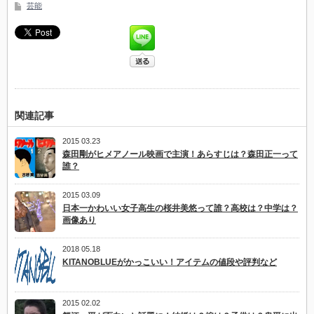
芸能
関連記事
2015 03.23
森田剛がヒメアノール映画で主演！あらすじは？森田正一って
誰？
2015 03.09
日本一かわいい女子高生の桜井美悠って誰？高校は？中学は？
画像あり
2018 05.18
KITANOBLUEがかっこいい！アイテムの値段や評判など
2015 02.02