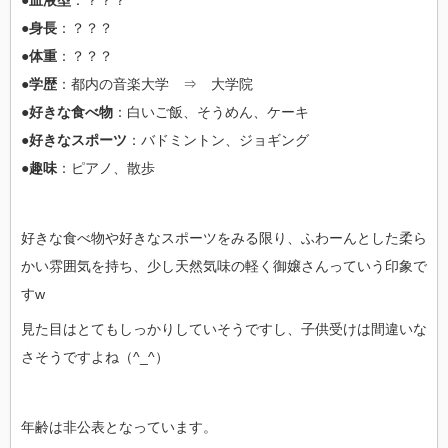
●血液型
：？？？
●身長
：？？？
●体重
：？？？
●学歴
：都内の音楽大学 ⇒ 大学院
●好きな食べ物
：白いご飯、そうめん、ケーキ
●好きなスポーツ
：バドミントン、ジョギング
●趣味
：ピアノ、散歩
好きな食べ物や好きなスポーツをみる限り、ふわーんとした柔ら
かい雰囲気を持ち、少し天然気味の軽く御嬢さんっていう印象で
すw
見た目はとてもしっかりしていそうですし、子供受けは間違いな
さそうですよね（^_^）
年齢は非公表となっています。