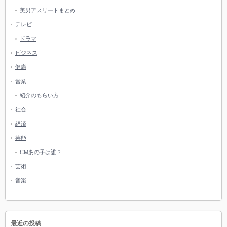
美男アスリートまとめ
テレビ
ドラマ
ビジネス
健康
営業
紹介のもらい方
社会
経済
芸能
CMあの子は誰？
芸術
音楽
最近の投稿