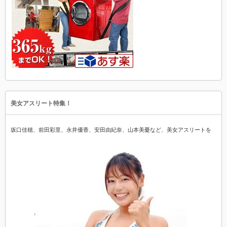
美女アスリート特集！
坂口佳穂、前田彩里、永井優香、安田由紀奈、山本美憂など、美女アスリートを