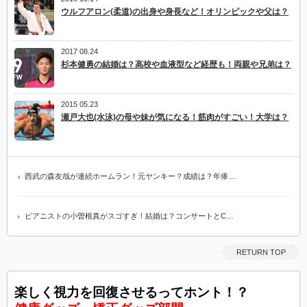
ウルフアロン(柔道)の出身や身長など！オリンピックや父は？
2017 08.24
杉本健勇の結婚は？高校や血液型など経歴も！両親や兄弟は？
2015 05.23
瀬戸大也(水泳)の母や妹が気になる！筋肉がすごい！大学は？
西武の森友哉が連続ホームラン！元ヤンキー？成績は？年俸…
ピアニストの小曽根真がスゴすぎ！結婚は？コンサートとC…
RETURN TOP
楽しく視力を回復させるってホント！？