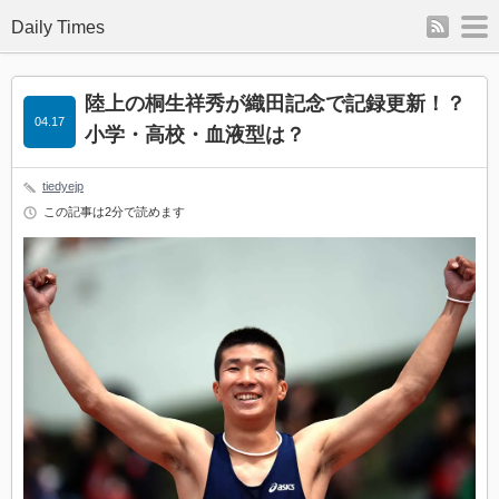
rss
m
Daily Times
陸上の桐生祥秀が織田記念で記録更新！？
04.17
小学・高校・血液型は？
tiedyejp
この記事は2分で読めます