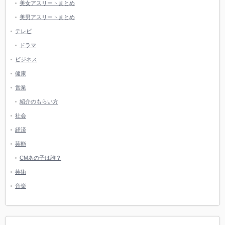
美女アスリートまとめ
美男アスリートまとめ
テレビ
ドラマ
ビジネス
健康
営業
紹介のもらい方
社会
経済
芸能
CMあの子は誰？
芸術
音楽