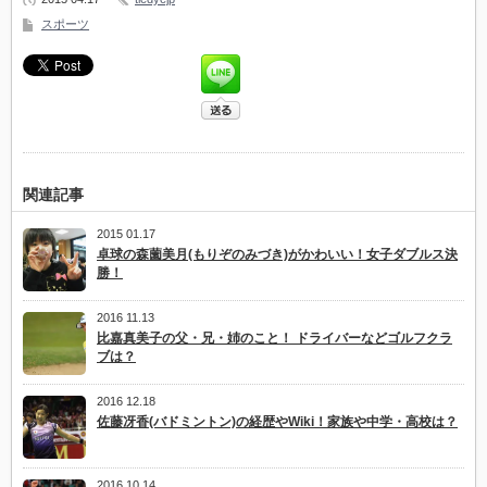
スポーツ
関連記事
2015 01.17
卓球の森薗美月(もりぞのみづき)がかわいい！女子ダブルス決
勝！
2016 11.13
比嘉真美子の父・兄・姉のこと！ ドライバーなどゴルフクラ
ブは？
2016 12.18
佐藤冴香(バドミントン)の経歴やWiki！家族や中学・高校は？
2016 10.14