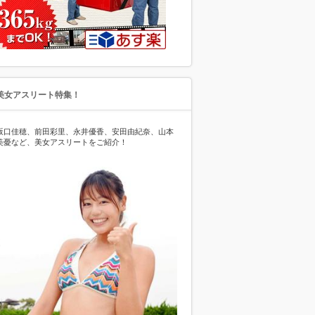
美女アスリート特集！
坂口佳穂、前田彩里、永井優香、安田由紀奈、山本
美憂など、美女アスリートをご紹介！