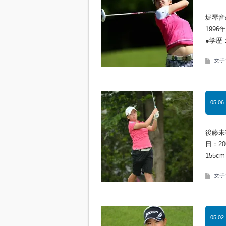
堀琴音
1996
●学歴
女子
05.06
後藤未
日：2
155
女子
05.02