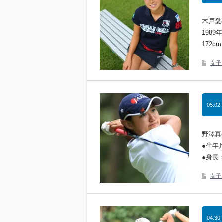
木戸愛
198
172c
女子
05.02
野澤真
●生年
●身長：
女子
04.30