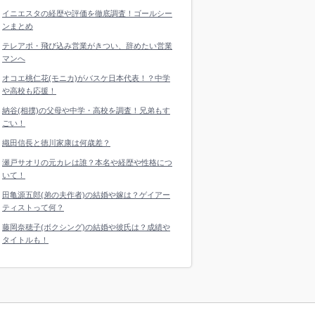
イニエスタの経歴や評価を徹底調査！ゴールシー
ンまとめ
テレアポ・飛び込み営業がきつい、辞めたい営業
マンへ
オコエ桃仁花(モニカ)がバスケ日本代表！？中学
や高校も応援！
納谷(相撲)の父母や中学・高校を調査！兄弟もす
ごい！
織田信長と徳川家康は何歳差？
瀬戸サオリの元カレは誰？本名や経歴や性格につ
いて！
田亀源五郎(弟の夫作者)の結婚や嫁は？ゲイアー
ティストって何？
藤岡奈穂子(ボクシング)の結婚や彼氏は？成績や
タイトルも！