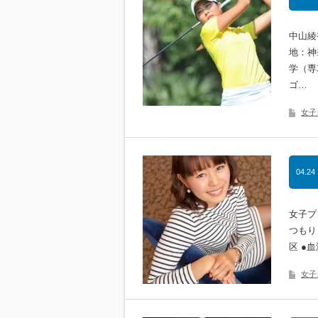
中山綾
地：神
学（専
ゴ…
女子
04.24
女子プ
つもり
区 ●
女子