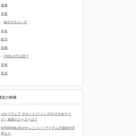
健康
営業
紹介のもらい方
社会
経済
芸能
CMあの子は誰？
芸術
音楽
最近の投稿
ゴルフウェア ポロシャツ(メンズ)の小さめサイ
ズ・細身のメーカーは？
KITANOBLUEがかっこいい！アイテムの値段や評
判など