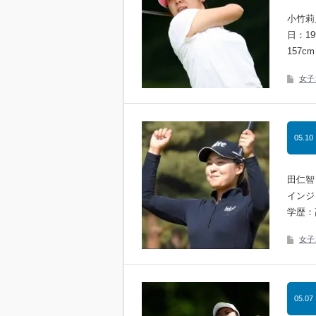
小竹莉
日：1
157c
女子
05.10
田仁智
インジ）
学歴：
女子
05.07