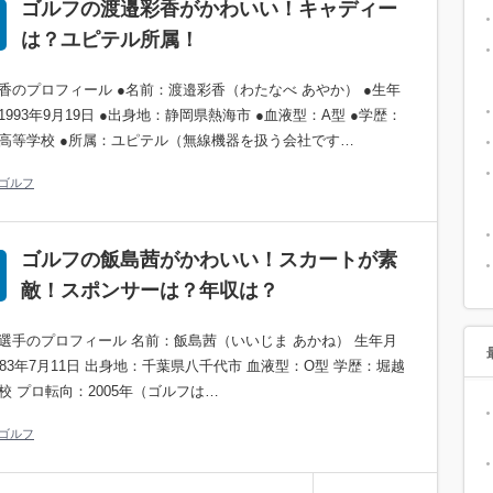
ゴルフの渡邉彩香がかわいい！キャディー
は？ユピテル所属！
香のプロフィール ●名前：渡邉彩香（わたなべ あやか） ●生年
1993年9月19日 ●出身地：静岡県熱海市 ●血液型：A型 ●学歴：
高等学校 ●所属：ユピテル（無線機器を扱う会社です…
ゴルフ
ゴルフの飯島茜がかわいい！スカートが素
敵！スポンサーは？年収は？
選手のプロフィール 名前：飯島茜（いいじま あかね） 生年月
983年7月11日 出身地：千葉県八千代市 血液型：O型 学歴：堀越
校 プロ転向：2005年（ゴルフは…
ゴルフ